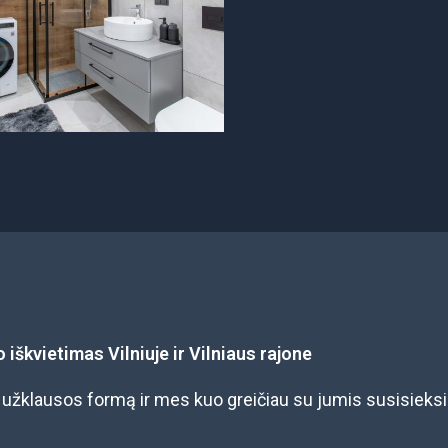
o iškvietimas Vilniuje ir Vilniaus rajone
e užklausos formą ir mes kuo greičiau su jumis susisieks