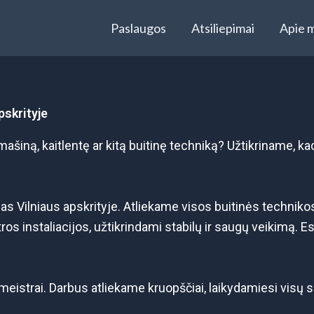
Paslaugos
Atsiliepimai
Apie 
pskrityje
ašiną, kaitlentę ar kitą buitinę techniką? Užtikriname, kad 
 Vilniaus apskrityje. Atliekame visos buitinės technikos
os instaliacijos, užtikrindami stabilų ir saugų veikimą. E
meistrai. Darbus atliekame kruopščiai, laikydamiesi visų 