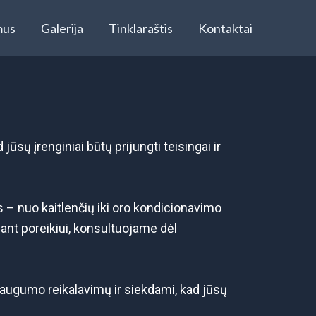
mus
Galerija
Tinklaraštis
Kontaktai
jūsų įrenginiai būtų prijungti teisingai ir
 – nuo kaitlenčių iki oro kondicionavimo
sant poreikiui, konsultuojame dėl
saugumo reikalavimų ir siekdami, kad jūsų