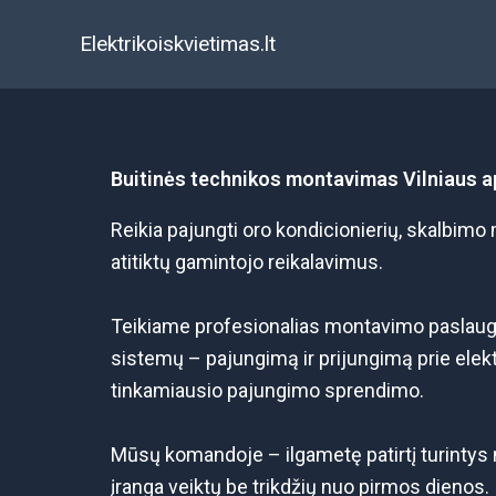
Pereiti
Elektrikoiskvietimas.lt
prie
turinio
Buitinės technikos montavimas Vilniaus a
Reikia pajungti oro kondicionierių, skalbimo m
atitiktų gamintojo reikalavimus.
Teikiame profesionalias montavimo paslaugas
sistemų – pajungimą ir prijungimą prie elektr
tinkamiausio pajungimo sprendimo.
Mūsų komandoje – ilgametę patirtį turintys 
įranga veiktų be trikdžių nuo pirmos dienos.