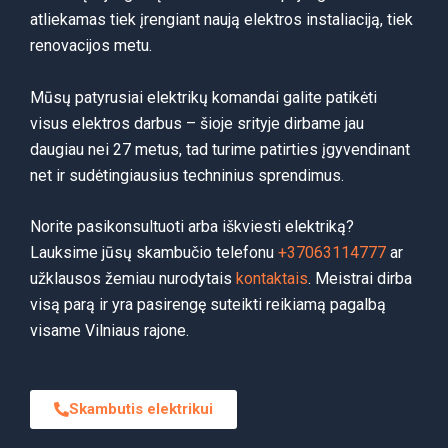
atliekamas tiek įrengiant naują elektros instaliaciją, tiek
renovacijos metu.
Mūsų patyrusiai elektrikų komandai galite patikėti
visus elektros darbus – šioje srityje dirbame jau
daugiau nei 27 metus, tad turime patirties įgyvendinant
net ir sudėtingiausius techninius sprendimus.
Norite pasikonsultuoti arba iškviesti elektriką?
Lauksime jūsų skambučio telefonu
+37063114777
ar
užklausos žemiau nurodytais
kontaktais
. Meistrai dirba
visą parą ir yra pasirengę suteikti reikiamą pagalbą
visame Vilniaus rajone.
Skambutis elektrikui