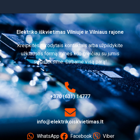
Elektriko iškvietimas Vilniuje ir Vilniaus rajone
Kreipkitės nurodytais kontaktais arba užpildykite
užklausos formą ir mes kuo greičiau su jumis
susisieksime. Dirbame visą parą!
+370 (631) 14777
info@elektrikoiskvietimas.lt
WhatsApp
Facebook
Viber