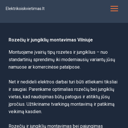
Pereiti
Elektrikoiskvietimas.lt
prie
turinio
Rozečių ir jungiklių montavimas Vilniuje
Montuojame įvairių tipų rozetes ir jungiklius – nuo
standartinių sprendimų iki moderniausių variantų jūsų
namuose ar komercinėse patalpose.
Net ir nedideli elektros darbai turi būti atliekami tiksliai
ir saugiai. Parenkame optimalias rozečių bei jungiklių
vietas, kad naudojimas būtų patogus ir atitiktų jūsų
įpročius. Užtikriname tvarkingą montavimą ir patikimą
veikimą kasdien.
Rozečių ir jungiklių montavimas bei pajungimas