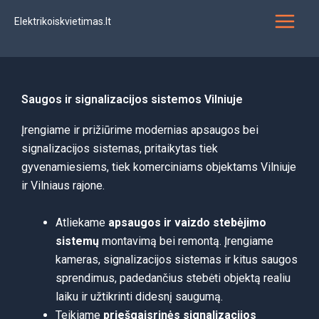
Pereiti
Elektrikoiskvietimas.lt
prie
turinio
Saugos ir signalizacijos sistemos Vilniuje
Įrengiame ir prižiūrime modernias apsaugos bei
signalizacijos sistemas, pritaikytas tiek
gyvenamiesiems, tiek komerciniams objektams Vilniuje
ir Vilniaus rajone.
Atliekame
apsaugos ir vaizdo stebėjimo
sistemų
montavimą bei remontą. Įrengiame
kameras, signalizacijos sistemas ir kitus saugos
sprendimus, padedančius stebėti objektą realiu
laiku ir užtikrinti didesnį saugumą.
Teikiame
priešgaisrinės signalizacijos