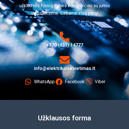
užklausos formą ir mes kuo greičiau su jumis
susisieksime. Dirbame visą parą!
+370 (631) 14777
info@elektrikoiskvietimas.lt
WhatsApp
Facebook
Viber
Užklausos forma