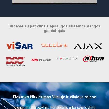
Dirbame su patikimais apsaugos sistemos įrangos
gamintojais
Elektriko iškvietimas Vilniuje ir Vilniaus rajone
Kreipkitės nurodytais kontaktais arba užpildykite