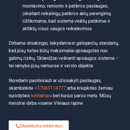
montavimo, remonto ir patikros paslaugas,
įskaitant reikalingų patikros aktų parengimą.
Užtikriname, kad sistema veiktų patikimai ir
atitiktų visus saugos reikalavimus.
Dirbame atsakingai, laikydamiesi galiojančių standartų,
kad jūsų turtas būtų maksimaliai apsaugotas nuo
galimų rizikų. Sklandžiai veikianti apsaugos sistema –
tai ramybė jūsų namuose ir verslo objekte.
Norėdami pasiteirauti ar užsisakyti paslaugas,
skambinkite
+37063114777
arba kreipkitės žemiau
nurodytais
kontaktais
bet kuriuo paros metu. Mūsų
meistrai dirba visame Vilniaus rajone.
Skambutis elektrikui