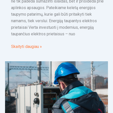
ne tik padeda sumažinti išlaidas, bet ir prisideda prie
aplinkos apsaugos. Pateikiame keletą energijos
taupymo patarimų, kurie gali būti pritaikyti tiek
namams, tiek verslui. Energiją taupantys elektros
prietaisai Verta investuoti į modernius, energiją
taupančius elektros prietaisus – nuo
Skaityti daugiau »
Elektros
instaliacijos
atnaujinimas
namuose
ar
biure