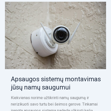
Apsaugos
sistemų
montavimas
jūsų
namų
saugumui
Apsaugos sistemų montavimas
jūsų namų saugumui
Kiekvienas norime užtikrinti namų saugumą ir
nerizikuoti savo turtu bei šeimos gerove. Tinkamai
įrengta apsaugos sistema padeda užkirsti kelią