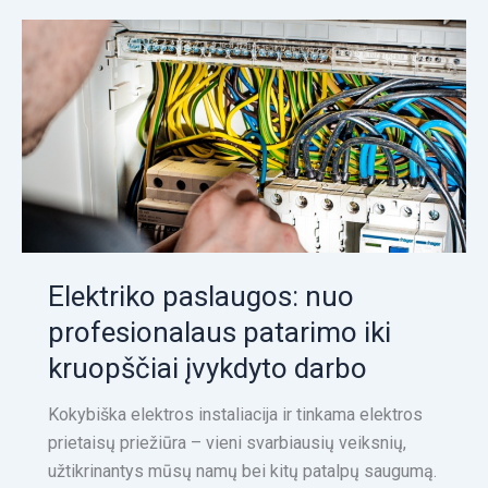
Elektriko
paslaugos:
nuo
profesionalaus
patarimo
iki
kruopščiai
įvykdyto
darbo
Elektriko paslaugos: nuo
profesionalaus patarimo iki
kruopščiai įvykdyto darbo
Kokybiška elektros instaliacija ir tinkama elektros
prietaisų priežiūra – vieni svarbiausių veiksnių,
užtikrinantys mūsų namų bei kitų patalpų saugumą.