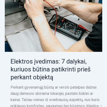
Elektros įvedimas: 7 dalykai,
kuriuos būtina patikrinti prieš
perkant objektą
Perkant gyvenamąjį būstą ar verslo patalpas dažnai
daug dėmesio skiriama lokacijai, pastato būklei ar
kainai. Tačiau vienas iš svarbiausių aspektų, nuo kurio
priklauso komfortas, saugumas bei būsimos išlaidos –