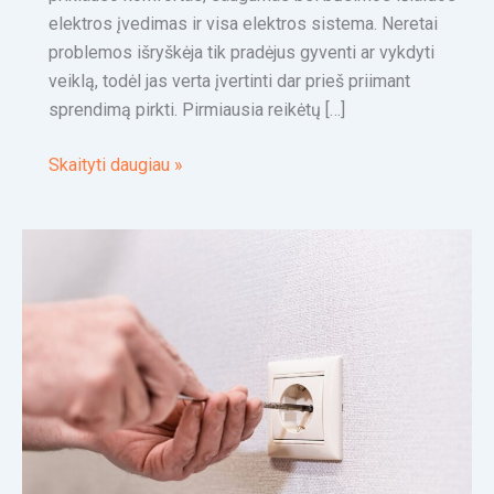
elektros įvedimas ir visa elektros sistema. Neretai
problemos išryškėja tik pradėjus gyventi ar vykdyti
veiklą, todėl jas verta įvertinti dar prieš priimant
sprendimą pirkti. Pirmiausia reikėtų […]
Skaityti daugiau »
Elektros
gedimai,
kurių
nereikėtų
ignoruoti