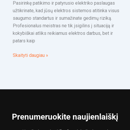
Pasirinkę patikimo ir patyrusio elektriko paslaugas
užtikrinate, kad jūsų elektros sistemos atitinka visus
saugumo standartus ir sumažinate gedimų riziką.
Profesionalus meistras ne tik įsigilins į situaciją ir
kokybiškai atliks reikiamus elektros darbus, bet ir
patars kaip
Skaityti daugiau »
Prenumeruokite naujienlaiškį