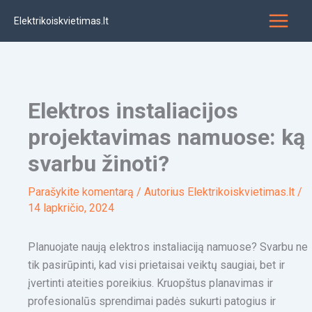
Pereiti
Elektrikoiskvietimas.lt
prie
turinio
Elektros instaliacijos
projektavimas namuose: ką
svarbu žinoti?
Parašykite komentarą
/ Autorius
Elektrikoiskvietimas.lt
/
14 lapkričio, 2024
Planuojate naują elektros instaliaciją namuose? Svarbu ne
tik pasirūpinti, kad visi prietaisai veiktų saugiai, bet ir
įvertinti ateities poreikius. Kruopštus planavimas ir
profesionalūs sprendimai padės sukurti patogius ir