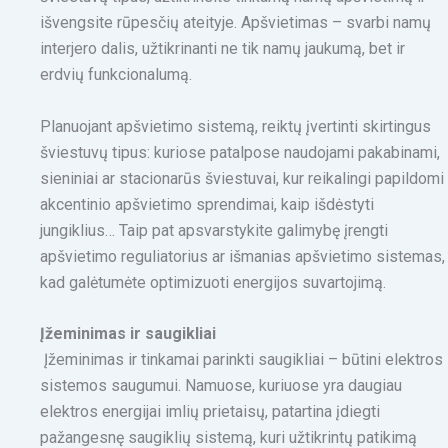
išvengsite rūpesčių ateityje. Apšvietimas – svarbi namų
interjero dalis, užtikrinanti ne tik namų jaukumą, bet ir
erdvių funkcionalumą.
Planuojant apšvietimo sistemą, reiktų įvertinti skirtingus
šviestuvų tipus: kuriose patalpose naudojami pakabinami,
sieniniai ar stacionarūs šviestuvai, kur reikalingi papildomi
akcentinio apšvietimo sprendimai, kaip išdėstyti
jungiklius… Taip pat apsvarstykite galimybę įrengti
apšvietimo reguliatorius ar išmanias apšvietimo sistemas,
kad galėtumėte optimizuoti energijos suvartojimą.
Įžeminimas ir saugikliai
Įžeminimas ir tinkamai parinkti saugikliai – būtini elektros
sistemos saugumui. Namuose, kuriuose yra daugiau
elektros energijai imlių prietaisų, patartina įdiegti
pažangesnę saugiklių sistemą, kuri užtikrintų patikimą