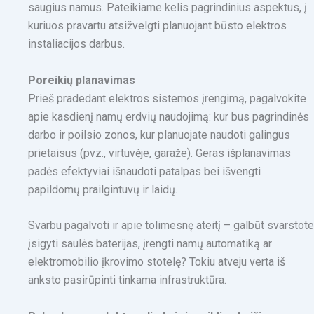
saugius namus. Pateikiame kelis pagrindinius aspektus, į
kuriuos pravartu atsižvelgti planuojant būsto elektros
instaliacijos darbus.
Poreikių planavimas
Prieš pradedant elektros sistemos įrengimą, pagalvokite
apie kasdienį namų erdvių naudojimą: kur bus pagrindinės
darbo ir poilsio zonos, kur planuojate naudoti galingus
prietaisus (pvz., virtuvėje, garaže). Geras išplanavimas
padės efektyviai išnaudoti patalpas bei išvengti
papildomų prailgintuvų ir laidų.
Svarbu pagalvoti ir apie tolimesnę ateitį – galbūt svarstot
įsigyti saulės baterijas, įrengti namų automatiką ar
elektromobilio įkrovimo stotelę? Tokiu atveju verta iš
anksto pasirūpinti tinkama infrastruktūra.