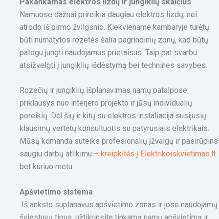
Pakankamas elektros lizdų ir jungiklių skaičius
Namuose dažnai prireikia daugiau elektros lizdų, nei
atrodo iš pirmo žvilgsnio. Kiekviename kambaryje turėtų
būti numatytos rozetės šalia pagrindinių zonų, kad būtų
patogu jungti naudojamus prietaisus. Taip pat svarbu
atsižvelgti į jungiklių išdėstymą bei technines savybes.
Rozečių ir jungiklių išplanavimas namų patalpose
priklausys nuo interjero projekto ir jūsų individualių
poreikių. Dėl šių ir kitų su elektros instaliacija susijusių
klausimų vertėtų konsultuotis su patyrusiais elektrikais.
Mūsų komanda suteiks profesionalių įžvalgų ir pasirūpins
saugiu darbų atlikimu –
kreipkitės į Elektrikoiskvietimas.lt
bet kuriuo metu.
Apšvietimo sistema
Iš anksto suplanavus apšvietimo zonas ir jose naudojamų
šviestuvų tipus, užtikrinsite tinkamą namų apšvietimą ir